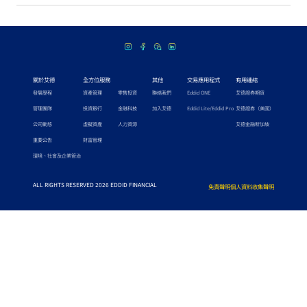
關於艾德
全方位服務
其他
交易應用程式
有用連結
發展歷程
資產管理
零售投資
聯絡我們
Eddid ONE
艾德證券期貨
管理團隊
投資銀行
金融科技
加入艾德
Eddid Lite/Eddid Pro
艾德證券（美國）
公司動態
虛擬資產
人力資源
艾德金融新加坡
重要公告
財富管理
環境、社會及企業管治
ALL RIGHTS RESERVED 2026 EDDID FINANCIAL
免責聲明
個人資料收集聲明